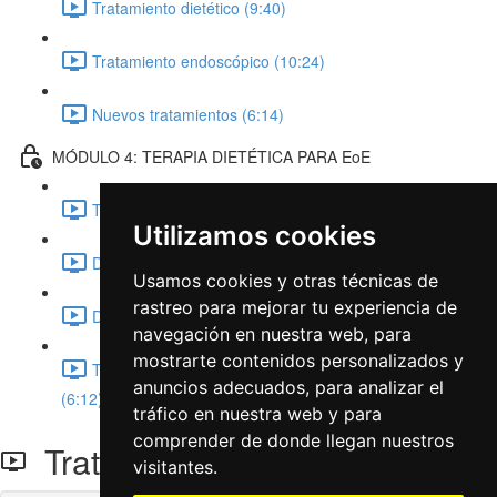
Tratamiento dietético (9:40)
Tratamiento endoscópico (10:24)
Nuevos tratamientos (6:14)
MÓDULO 4: TERAPIA DIETÉTICA PARA EoE
Tratamiento dietético para la EoE (4:24)
Utilizamos cookies
Dieta de eliminación empírica (8:26)
Usamos cookies y otras técnicas de
rastreo para mejorar tu experiencia de
Dieta sin alérgenos (5:55)
navegación en nuestra web, para
mostrarte contenidos personalizados y
Tengamos esto en cuenta: Aspectos nutricionales
anuncios adecuados, para analizar el
(6:12)
tráfico en nuestra web y para
comprender de donde llegan nuestros
Tratamiento endoscópico
visitantes.