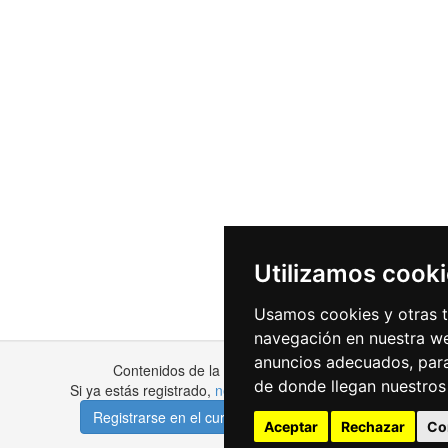
Utilizamos cook
Usamos cookies y otras t
navegación en nuestra we
anuncios adecuados, para
Contenidos de la clase bloqueados
de donde llegan nuestros 
Si ya estás registrado,
necesitarás iniciar sesión
.
Registrarse en el curso para desbloquear
Aceptar
Rechazar
Co