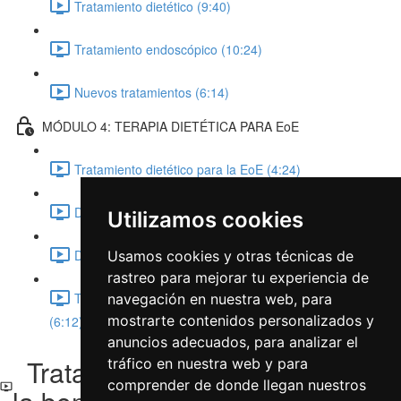
Tratamiento dietético (9:40)
Tratamiento endoscópico (10:24)
Nuevos tratamientos (6:14)
MÓDULO 4: TERAPIA DIETÉTICA PARA EoE
Tratamiento dietético para la EoE (4:24)
Dieta de eliminación empírica (8:26)
Utilizamos cookies
Dieta sin alérgenos (5:55)
Usamos cookies y otras técnicas de
rastreo para mejorar tu experiencia de
Tengamos esto en cuenta: Aspectos nutricionales
navegación en nuestra web, para
mostrarte contenidos personalizados y
(6:12)
anuncios adecuados, para analizar el
Tratamiento con Inhibidores de
tráfico en nuestra web y para
comprender de donde llegan nuestros