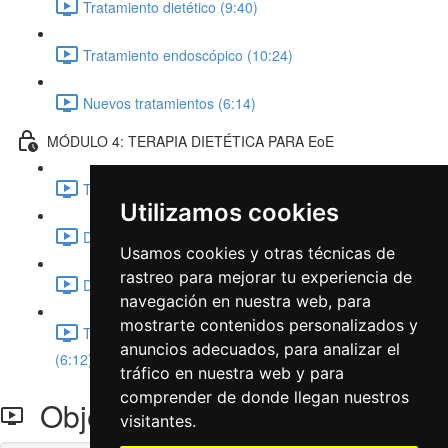
Tratamiento dietético (9:40)
Tratamiento endoscópico (10:24)
Nuevos tratamientos (6:14)
MÓDULO 4: TERAPIA DIETÉTICA PARA EoE
Tratamiento dietético para la EoE (4:24)
Utilizamos cookies
Dieta de eliminación empírica (8:26)
Usamos cookies y otras técnicas de
rastreo para mejorar tu experiencia de
Dieta sin alérgenos (5:55)
navegación en nuestra web, para
mostrarte contenidos personalizados y
Tengamos esto en cuenta: Aspectos nutricionales
anuncios adecuados, para analizar el
(6:12)
tráfico en nuestra web y para
comprender de donde llegan nuestros
Objetivos terapéuticos
visitantes.