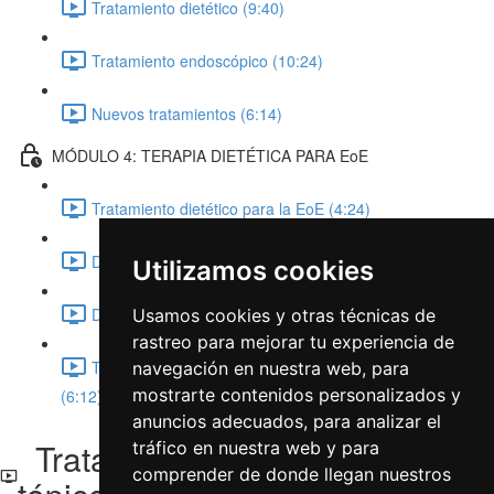
Tratamiento dietético (9:40)
Tratamiento endoscópico (10:24)
Nuevos tratamientos (6:14)
MÓDULO 4: TERAPIA DIETÉTICA PARA EoE
Tratamiento dietético para la EoE (4:24)
Dieta de eliminación empírica (8:26)
Utilizamos cookies
Dieta sin alérgenos (5:55)
Usamos cookies y otras técnicas de
rastreo para mejorar tu experiencia de
Tengamos esto en cuenta: Aspectos nutricionales
navegación en nuestra web, para
mostrarte contenidos personalizados y
(6:12)
anuncios adecuados, para analizar el
Tratamiento con Corticoides
tráfico en nuestra web y para
comprender de donde llegan nuestros