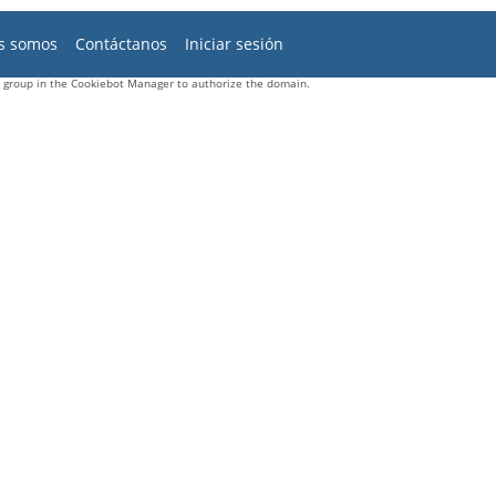
s somos
Contáctanos
Iniciar sesión
group in the Cookiebot Manager to authorize the domain.