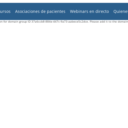
cursos
Asociaciones de pacientes
Webinars en directo
Quiene
n for domain group ID 37a6ccb8-884e-447c-9a73-aabece5c2dce. Please add it to the domain 