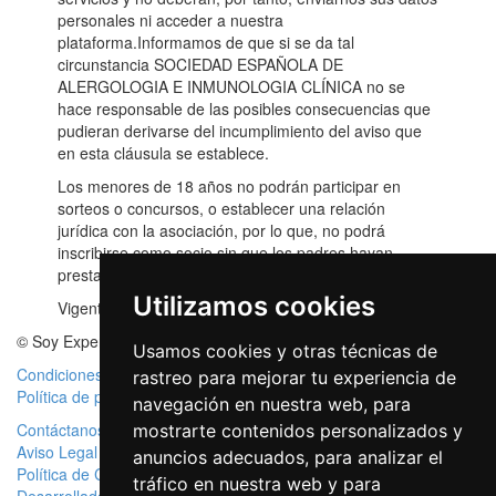
personales ni acceder a nuestra
plataforma.Informamos de que si se da tal
circunstancia SOCIEDAD ESPAÑOLA DE
ALERGOLOGIA E INMUNOLOGIA CLÍNICA no se
hace responsable de las posibles consecuencias que
pudieran derivarse del incumplimiento del aviso que
en esta cláusula se establece.
Los menores de 18 años no podrán participar en
sorteos o concursos, o establecer una relación
jurídica con la asociación, por lo que, no podrá
inscribirse como socio sin que los padres hayan
prestado su consentimiento con anterioridad.
Utilizamos cookies
Vigente a partir del 15 de Abril de 2021.
© Soy Experto en Alergia
Usamos cookies y otras técnicas de
Condiciones de Uso
rastreo para mejorar tu experiencia de
Política de privacidad
navegación en nuestra web, para
Contáctanos
mostrarte contenidos personalizados y
Aviso Legal
anuncios adecuados, para analizar el
Política de Cookies
tráfico en nuestra web y para