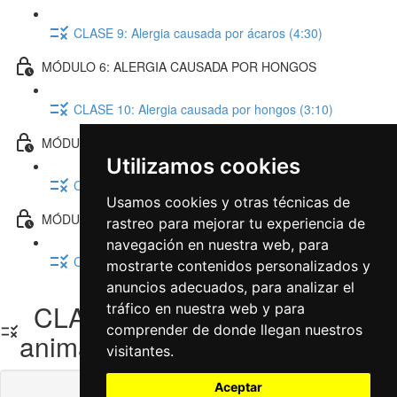
CLASE 9: Alergia causada por ácaros (4:30)
MÓDULO 6: ALERGIA CAUSADA POR HONGOS
CLASE 10: Alergia causada por hongos (3:10)
MÓDULO 7: ALERGIA A LOS ANIMALES
Utilizamos cookies
CLASE 11: Alergia a los animales (2:58)
Usamos cookies y otras técnicas de
MÓDULO 8: COMO SE DIAGNOSTICA LA ALERGIA
rastreo para mejorar tu experiencia de
navegación en nuestra web, para
CLASE 12: Como se diagnostica la alergia (9:01)
mostrarte contenidos personalizados y
anuncios adecuados, para analizar el
CLASE 11: Alergia a los
tráfico en nuestra web y para
comprender de donde llegan nuestros
animales
visitantes.
Aceptar
Contenidos de la clase bloqueados