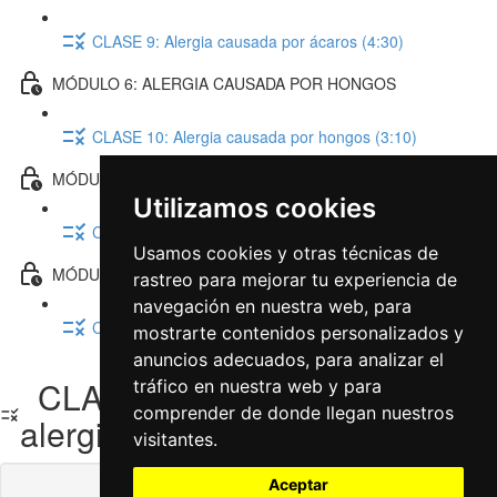
CLASE 9: Alergia causada por ácaros (4:30)
MÓDULO 6: ALERGIA CAUSADA POR HONGOS
CLASE 10: Alergia causada por hongos (3:10)
MÓDULO 7: ALERGIA A LOS ANIMALES
Utilizamos cookies
CLASE 11: Alergia a los animales (2:58)
Usamos cookies y otras técnicas de
MÓDULO 8: COMO SE DIAGNOSTICA LA ALERGIA
rastreo para mejorar tu experiencia de
navegación en nuestra web, para
CLASE 12: Como se diagnostica la alergia (9:01)
mostrarte contenidos personalizados y
anuncios adecuados, para analizar el
CLASE 6: ¿Qué tipos de
tráfico en nuestra web y para
comprender de donde llegan nuestros
alergias existen?
visitantes.
Aceptar
Contenidos de la clase bloqueados