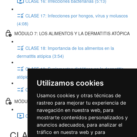
CLASE 16: Infecciones bacterianas (5:13)
CLASE 17: Infecciones por hongos, vírus y moluscos
(4:08)
MÓDULO 7: LOS ALIMENTOS Y LA DERMATITIS ATÓPICA
CLASE 18: Importancia de los alimentos en la
dermatitis atópica (3:54)
CLASE 19: Suplementos dietéticos en la dermatitis
atópica (5:10)
Utilizamos cookies
CLASE 20: Probióticos y prebióticos (5:18)
Usamos cookies y otras técnicas de
MÓDULO 8: ASPECTOS PSICOLÓGICOS
rastreo para mejorar tu experiencia de
navegación en nuestra web, para
CLASE 21: Aspectos psicológicos (11:56)
mostrarte contenidos personalizados y
anuncios adecuados, para analizar el
CLASE 6: El diagnostico de la
tráfico en nuestra web y para